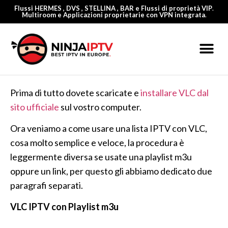
Flussi HERMES , DVS , STELLINA , BAR e Flussi di proprietà VIP
.
Multiroom
e Applicazioni proprietarie con VPN integrata
.
Prima di tutto dovete scaricate e
installare VLC dal
sito ufficiale
sul vostro computer.
Ora veniamo a come usare una lista IPTV con VLC,
cosa molto semplice e veloce, la procedura è
leggermente diversa se usate una playlist m3u
oppure un link, per questo gli abbiamo dedicato due
paragrafi separati.
VLC IPTV con Playlist m3u